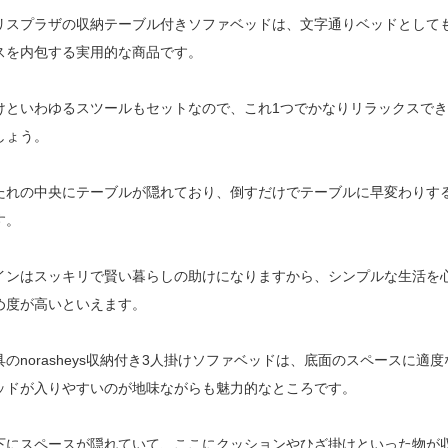
リスプラザの収納テーブル付きソファベッドは、文字通りベッドとして
スを内包する実用的な商品です。
けといわゆるスツールもセットなので、これ1つでかなりリラックスで
しょう。
たれの中央にテーブルが隠れており、倒すだけでテーブルに早変わりす
す。
インはスッキリで賢い暮らしの助けになりますから、シンプルな生活を
め度が高いといえます。
具のnorasheys収納付き3人掛けソファベッドは、底面のスペースに適
ッドが入りやすいのが地味ながらも魅力的なところです。
下にスペースが隠れていて、ここにクッションやひざ掛けといった物が