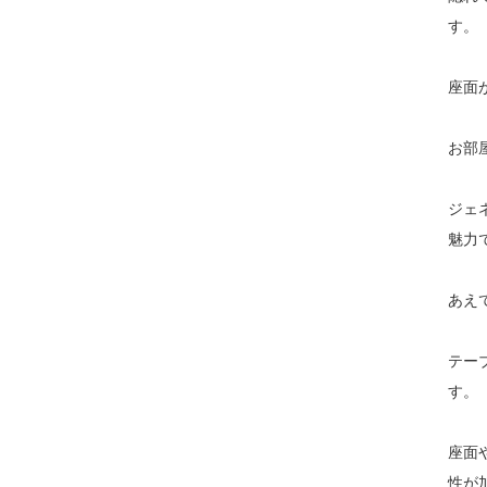
す。
座面
お部
ジェ
魅力
あえ
テー
す。
座面
性が