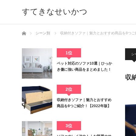
すてきなせいかつ
ホーム
シーン別
収納付きソファ｜魅力とおすすめ商品を8つご紹
1位
シ
ペット対応のソファ10選｜ひっか
き傷に強い商品をまとめました！
収
2位
収納付きソファ｜魅力とおすすめ
商品を8つご紹介！【2022年版】
3位