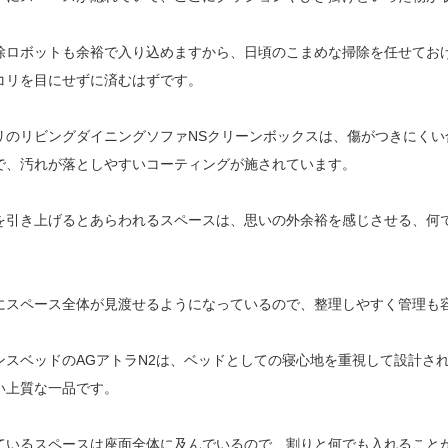
除ロボットも余裕で入り込めますから、日頃のこまめな掃除を任せてお
コリを目にせずに済むはずです。
リのリビングダイニングソファNSクリーンボックスは、傷がつきにくい
で、汚れが落としやすいコーティングが施されています。
を引き上げるとあらわれるスペースは、思いの外余裕を感じさせる、何
にスペース全体が見渡せるようになっているので、整理しやすく管理も
ンスベッドのAGアトラN2は、ベッドとしての寝心地を重視して設計さ
い上質な一品です。
ているスペースは座面全体に及んでいるので、割りと何でも入れること