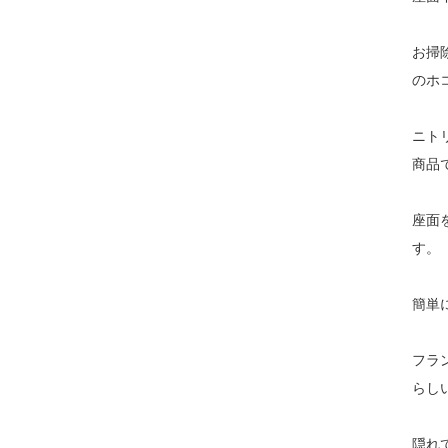
お掃
のホ
ニト
商品
座面
す。
簡単
フラ
らし
隠れ