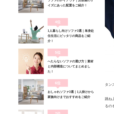
ソファのレイアウト｜お部屋のサ
イズにあった配置をご紹介！
4位
1人暮らし向けソファ3選｜単身赴
任生活にピッタリの商品をご紹
介！
5位
へたらないソファの選び方｜素材
と内部構造についてまとめまし
た！
6位
タン
おしゃれソファ3選｜1人掛けから
家族向けまでおすすめをご紹介
跳ね
るの
7位