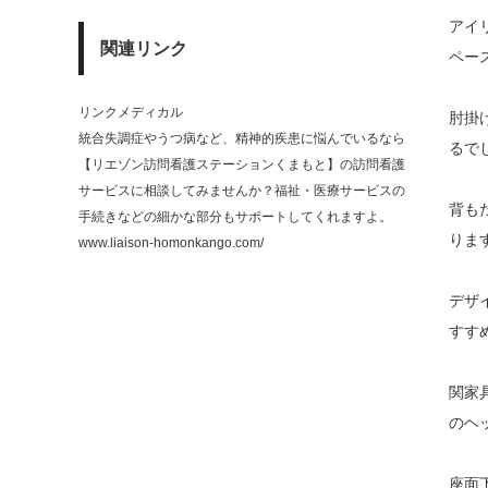
アイ
関連リンク
ペー
リンクメディカル
肘掛
統合失調症やうつ病など、精神的疾患に悩んでいるなら
るで
【リエゾン訪問看護ステーションくまもと】の訪問看護
サービスに相談してみませんか？福祉・医療サービスの
背も
手続きなどの細かな部分もサポートしてくれますよ。
りま
www.liaison-homonkango.com/
デザ
すす
関家
のヘ
座面