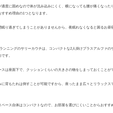
が適度に固めなので体が沈み込みにくく、横になっても腰が痛くなった
おすすめ理由の1つとなります。
間眠り過ぎてしまうことがありませんから、夜眠れなくなると困るお昼
プランニングのサリーカウチは、コンパクトな2人掛けプラスアルファの
力です。
ースは座面下で、クッションくらいの大きさの物をしまっておくことが
みに背もたれは倒すことが可能ですから、座ったまま広々とリラックス
スペース自体はコンパクトなので、お部屋を選びにくいことからおすす