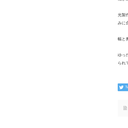
光製
みに
幅と
ゆっ
られ
T