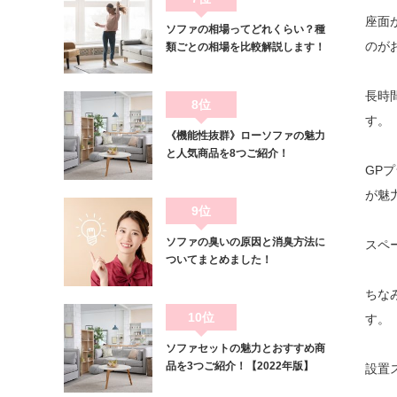
座面
ソファの相場ってどれくらい？種
のが
類ごとの相場を比較解説します！
長時
8位
す。
《機能性抜群》ローソファの魅力
と人気商品を8つご紹介！
GP
が魅
9位
ソファの臭いの原因と消臭方法に
スペ
ついてまとめました！
ちな
10位
す。
ソファセットの魅力とおすすめ商
品を3つご紹介！【2022年版】
設置