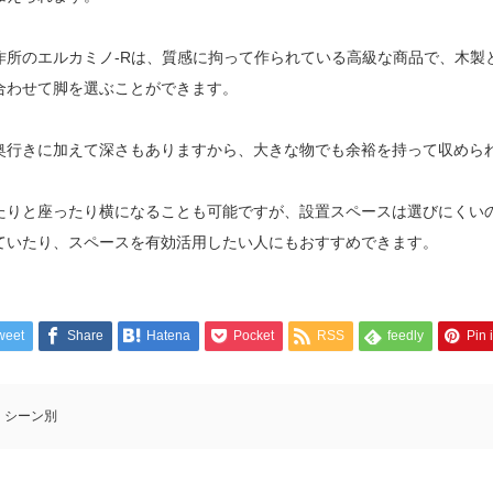
作所のエルカミノ-Rは、質感に拘って作られている高級な商品で、木製
合わせて脚を選ぶことができます。
奥行きに加えて深さもありますから、大きな物でも余裕を持って収めら
たりと座ったり横になることも可能ですが、設置スペースは選びにくい
ていたり、スペースを有効活用したい人にもおすすめできます。
weet
Share
Hatena
Pocket
RSS
feedly
Pin i
シーン別