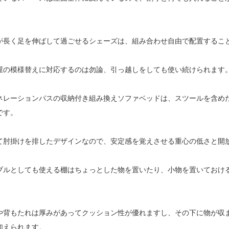
が長く足を伸ばして過ごせるシェーズは、組み合わせ自由で配置するこ
屋の模様替えに対応するのは勿論、引っ越しをしても使い続けられます
ネレーションパスの収納付き組み換えソファベッドは、スツールを含め
です。
て肘掛けを排したデザインなので、安定感を覚えさせる重心の低さと開
ブルとしても使える棚はちょっとした物を置いたり、小物を置いておけ
や背もたれは厚みがあってクッション性が優れますし、その下に物が収
加えられます。